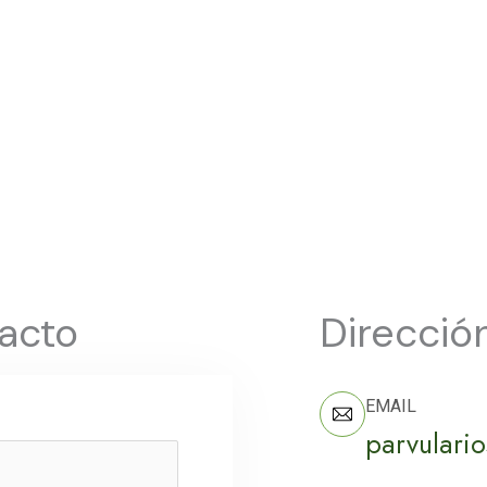
acto
Direcció
EMAIL
parvulari