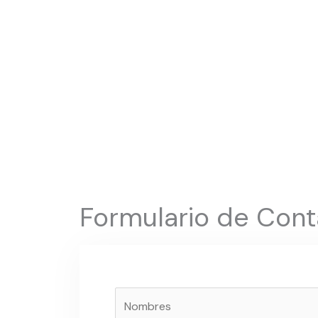
Formulario de Cont
N
o